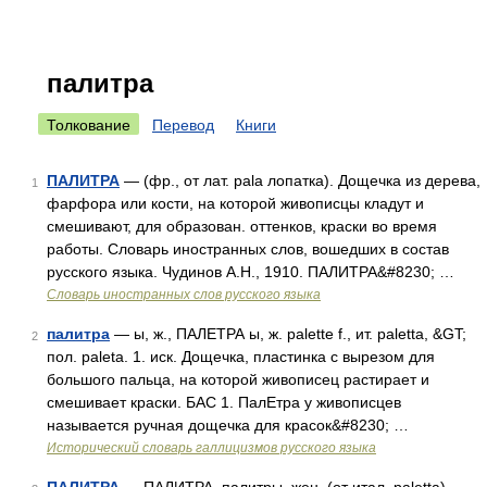
палитра
Толкование
Перевод
Книги
ПАЛИТРА
— (фр., от лат. pala лопатка). Дощечка из дерева,
1
фарфора или кости, на которой живописцы кладут и
смешивают, для образован. оттенков, краски во время
работы. Словарь иностранных слов, вошедших в состав
русского языка. Чудинов А.Н., 1910. ПАЛИТРА&#8230; …
Словарь иностранных слов русского языка
палитра
— ы, ж., ПАЛЕТРА ы, ж. palette f., ит. paletta, &GT;
2
пол. paleta. 1. иск. Дощечка, пластинка с вырезом для
большого пальца, на которой живописец растирает и
смешивает краски. БАС 1. ПалЕтра у живописцев
называется ручная дощечка для красок&#8230; …
Исторический словарь галлицизмов русского языка