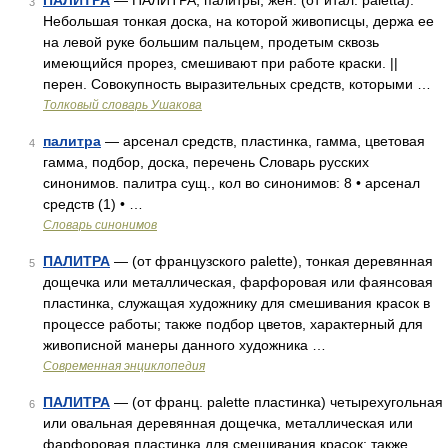
ПАЛИТРА
— ПАЛИТРА, палитры, жен. (от итал. paletta).
3
Небольшая тонкая доска, на которой живописцы, держа ее
на левой руке большим пальцем, продетым сквозь
имеющийся прорез, смешивают при работе краски. ||
перен. Совокупность выразительных средств, которыми …
Толковый словарь Ушакова
палитра
— арсенал средств, пластинка, гамма, цветовая
4
гамма, подбор, доска, перечень Словарь русских
синонимов. палитра сущ., кол во синонимов: 8 • арсенал
средств (1) • …
Словарь синонимов
ПАЛИТРА
— (от французского palette), тонкая деревянная
5
дощечка или металлическая, фарфоровая или фаянсовая
пластинка, служащая художнику для смешивания красок в
процессе работы; также подбор цветов, характерный для
живописной манеры данного художника …
Современная энциклопедия
ПАЛИТРА
— (от франц. palette пластинка) четырехугольная
6
или овальная деревянная дощечка, металлическая или
фарфоровая пластинка для смешивания красок; также