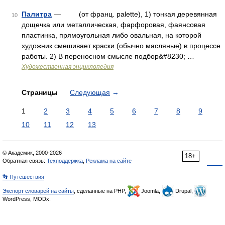
Палитра
— (от франц. palette), 1) тонкая деревянная
10
дощечка или металлическая, фарфоровая, фаянсовая
пластинка, прямоугольная либо овальная, на которой
художник смешивает краски (обычно масляные) в процессе
работы. 2) В переносном смысле подбор&#8230; …
Художественная энциклопедия
Страницы
Следующая
→
1
2
3
4
5
6
7
8
9
10
11
12
13
© Академик, 2000-2026
18+
Обратная связь:
Техподдержка
,
Реклама на сайте
👣 Путешествия
Экспорт словарей на сайты
, сделанные на PHP,
Joomla,
Drupal,
WordPress, MODx.