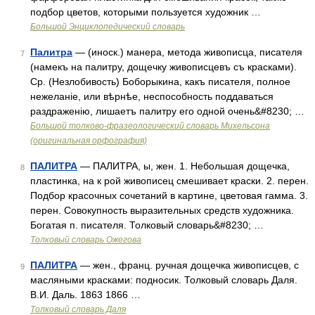
подбор цветов, которыми пользуется художник …
Большой Энциклопедический словарь
Палитра
— (иноск.) манера, метода живописца, писателя
7
(намекъ на палитру, дощечку живописцевъ съ красками).
Ср. (Незлобивость) Боборыкина, какъ писателя, полное
нежеланіе, или вѣрнѣе, неспособность поддаваться
раздраженію, лишаетъ палитру его одной очень&#8230; …
Большой толково-фразеологический словарь Михельсона
(оригинальная орфография)
ПАЛИТРА
— ПАЛИТРА, ы, жен. 1. Небольшая дощечка,
8
пластинка, на к рой живописец смешивает краски. 2. перен.
Подбор красочных сочетаний в картине, цветовая гамма. 3.
перен. Совокупность выразительных средств художника.
Богатая п. писателя. Толковый словарь&#8230; …
Толковый словарь Ожегова
ПАЛИТРА
— жен., франц. ручная дощечка живописцев, с
9
масляными красками: подносик. Толковый словарь Даля.
В.И. Даль. 1863 1866 …
Толковый словарь Даля